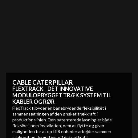
CABLE CATERPILLAR
FLEXTRACK - DET INNOVATIVE
MODULOPBYGGET TRÆK SYSTEM TIL
KABLER OG RØR
FlexTrack tilbyder en banebrydende fleksibilitet i
sammensætningen af den ønsket trækkraft i
produktionslinien. Den patenterede løsning er både
fleksibel, nem installation, nem at flytte og giver
muligheden for at op til 8 enheder arbejder sammen
synkront og derved giver 16t trækkraft!