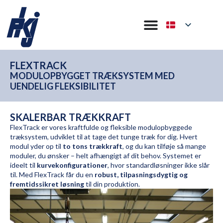
FLEXTRACK
MODULOPBYGGET TRÆKSYSTEM MED
UENDELIG FLEKSIBILITET
SKALERBAR TRÆKKRAFT
FlexTrack er vores kraftfulde og fleksible modulopbyggede
træksystem, udviklet til at tage det tunge træk for dig. Hvert
modul yder op til
to tons trækkraft
, og du kan tilføje så mange
moduler, du ønsker – helt afhængigt af dit behov. Systemet er
ideelt til
kurvekonfigurationer
, hvor standardløsninger ikke slår
til. Med FlexTrack får du en
robust, tilpasningsdygtig og
fremtidssikret løsning
til din produktion.