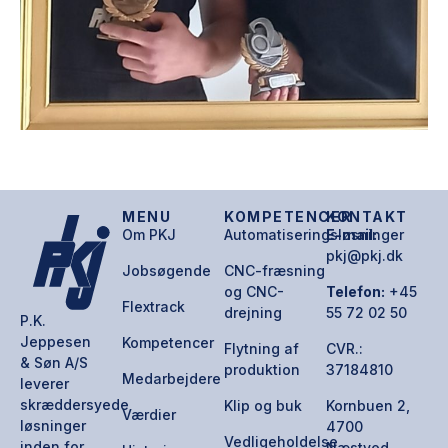
MENU
KOMPETENCER
KONTAKT
Om PKJ
Automatiseringsløsninger
E-mail:
pkj@pkj.dk
Jobsøgende
CNC-fræsning
og CNC-
Telefon:
+45
Flextrack
drejning
55 72 02 50
P.K.
Jeppesen
Kompetencer
Flytning af
CVR.:
& Søn A/S
produktion
37184810
Medarbejdere
leverer
skræddersyede
Klip og buk
Kornbuen 2,
Værdier
løsninger
4700
Vedligeholdelse
inden for
Næstved,