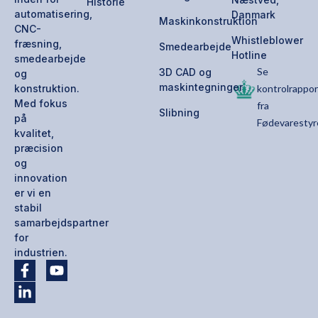
Historie
automatisering,
Danmark
Maskinkonstruktion
CNC-
Whistleblower
fræsning,
Smedearbejde
Hotline
smedearbejde
Se
3D CAD og
og
maskintegninger
konstruktion.
kontrolrappor
Med fokus
fra
Slibning
på
Fødevarestyr
kvalitet,
præcision
og
innovation
er vi en
stabil
samarbejdspartner
for
industrien.